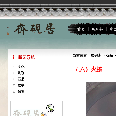
当前位置：
居砚斋
>
石品
>
新闻导航
文化
( 六）火捺
坑别
石品
故事
保养