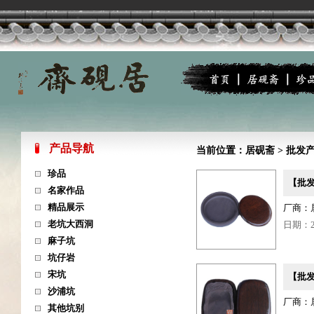
产品导航
当前位置：
居砚斋
>
批发
珍品
【批发
名家作品
精品展示
厂商：
老坑大西洞
日期：201
麻子坑
坑仔岩
宋坑
【批发
沙浦坑
厂商：
其他坑别