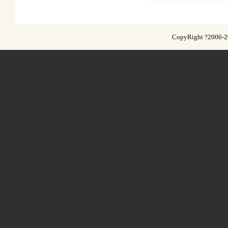
CopyRight ?2006-201