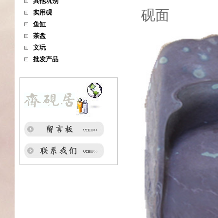
其他坑别
砚面
实用砚
鱼缸
茶盘
文玩
批发产品