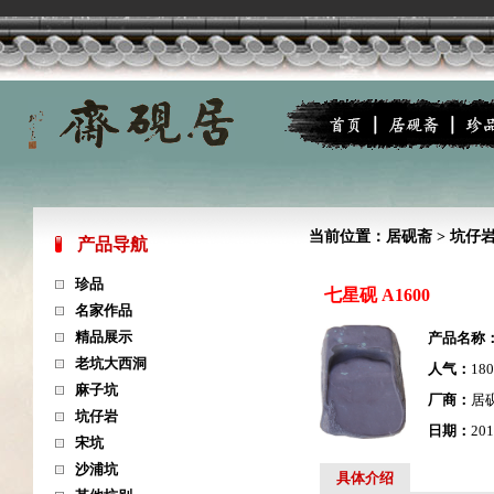
当前位置：
居砚斋
>
坑仔
产品导航
珍品
七星砚 A1600
名家作品
精品展示
产品名称
老坑大西洞
人气：
18
麻子坑
厂商：
居
坑仔岩
日期：
201
宋坑
沙浦坑
具体介绍