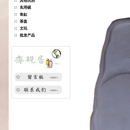
其他坑别
实用砚
鱼缸
茶盘
文玩
批发产品