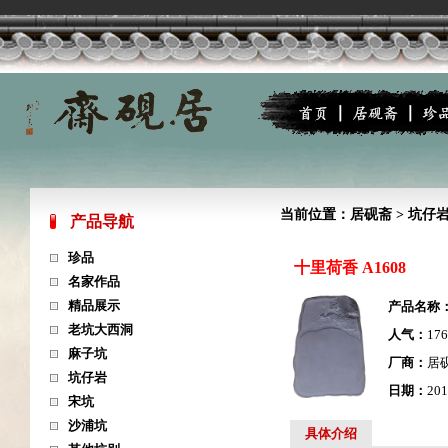
当前位置：
居砚斋
>
坑仔
产品导航
珍品
十里荷香 A1608
名家作品
精品展示
产品名称
老坑大西洞
人气：
17
麻子坑
厂商：
居
坑仔岩
日期：
201
宋坑
沙浦坑
具体介绍